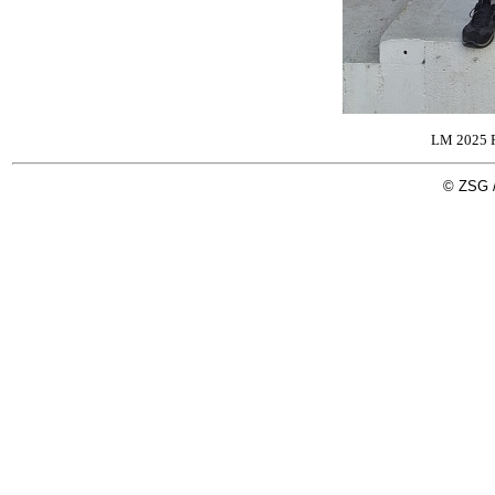
LM 2025 P
© ZSG /